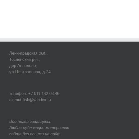
Ленинградская обл.,
Тосненский р-н.,
дер.Аннолово,
ул.Центральная, д.24
телефон: +7 911 142 08 46
azimut.fish@yandex.ru
Все права защищены.
Любая публикация материалов
сайта без ссылки на сайт