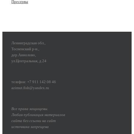
Пресервы
Ленинградская обл.,
Тосненский р-н.,
дер.Аннолово,
ул.Центральная, д.24
телефон: +7 911 142 08 46
azimut.fish@yandex.ru
Все права защищены.
Любая публикация материалов
сайта без ссылки на сайт
источника запрещена