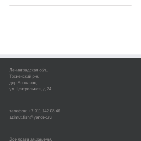
Ленинградская обл.,
Тосненский р-н.,
дер.Аннолово,
ул.Центральная, д.24
телефон: +7 911 142 08 46
azimut.fish@yandex.ru
Все права защищены.