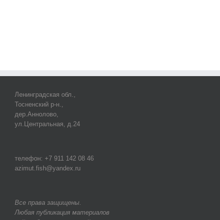
Ленинградская обл.,
Тосненский р-н.,
дер.Аннолово,
ул.Центральная, д.24
телефон: +7 911 142 08 46
azimut.fish@yandex.ru
Все права защищены.
Любая публикация материалов