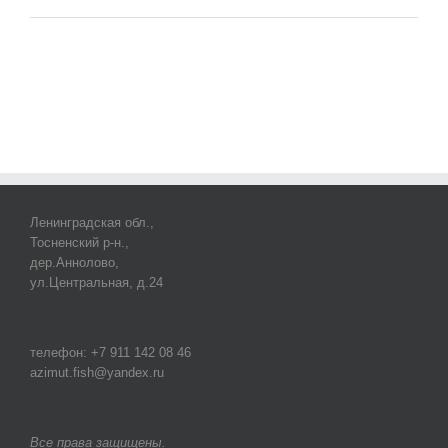
Ленинградская обл.,
Тосненский р-н.,
дер.Аннолово,
ул.Центральная, д.24
телефон: +7 911 142 08 46
azimut.fish@yandex.ru
Все права защищены.