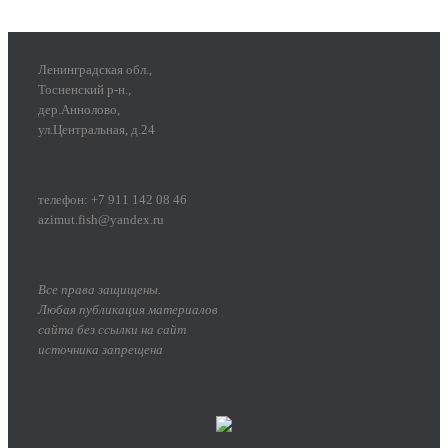
Ленинградская обл.,
Тосненский р-н.,
дер.Аннолово,
ул.Центральная, д.24
телефон: +7 911 142 08 46
azimut.fish@yandex.ru
Все права защищены.
Любая публикация материалов
сайта без ссылки на сайт
источника запрещена