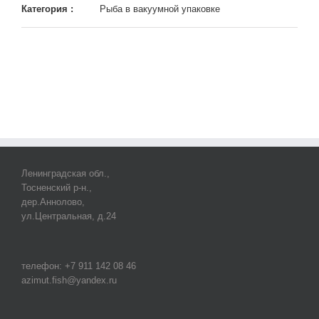
Категория :
Рыба в вакуумной упаковке
Ленинградская обл.,
Тосненский р-н.,
дер.Аннолово,
ул.Центральная, д.24
телефон: +7 911 142 08 46
azimut.fish@yandex.ru