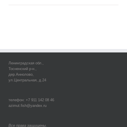
Ленинградская обл.,
Тосненский р-н.,
дер.Аннолово,
ул.Центральная, д.24
телефон: +7 911 142 08 46
azimut.fish@yandex.ru
Все права защищены.