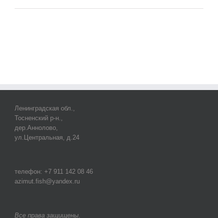
Ленинградская обл.,
Тосненский р-н.,
дер.Аннолово,
ул.Центральная, д.24
телефон: +7 911 142 08 46
azimut.fish@yandex.ru
Все права защищены.