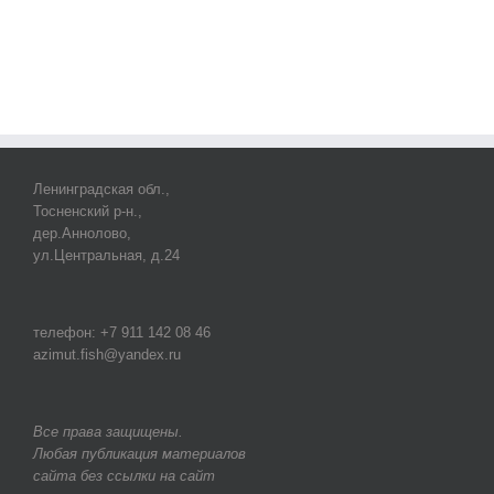
Ленинградская обл.,
Тосненский р-н.,
дер.Аннолово,
ул.Центральная, д.24
телефон: +7 911 142 08 46
azimut.fish@yandex.ru
Все права защищены.
Любая публикация материалов
сайта без ссылки на сайт