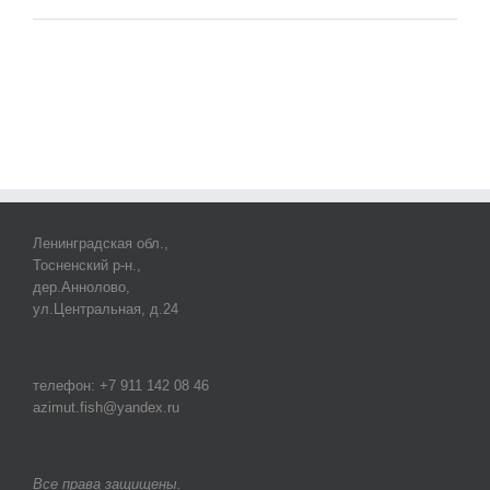
Ленинградская обл.,
Тосненский р-н.,
дер.Аннолово,
ул.Центральная, д.24
телефон: +7 911 142 08 46
azimut.fish@yandex.ru
Все права защищены.