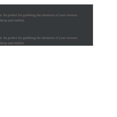
 Its perfect for grabbing the attention of your viewers.
esktop and mobile.
 Its perfect for grabbing the attention of your viewers.
esktop and mobile.