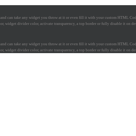
 and can take any widget you throw at it or even fill it with your custom HTML Code.
, widget divider color, activate transparency, a top border or fully disable it on d
 and can take any widget you throw at it or even fill it with your custom HTML Code.
, widget divider color, activate transparency, a top border or fully disable it on d