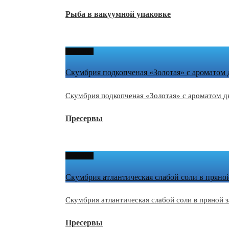
Рыба в вакуумной упаковке
Permalink
Скумбрия подкопченая «Золотая» с ароматом 
Скумбрия подкопченая «Золотая» с ароматом д
Пресервы
Permalink
Скумбрия атлантическая слабой соли в пряно
Скумбрия атлантическая слабой соли в пряной 
Пресервы