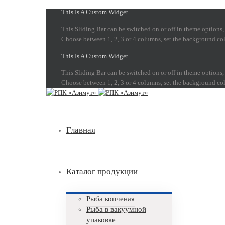
This Is A Custom Widget
This Sliding Bar can be switched on or off in theme options,
Choose between 1, 2, 3 or 4 columns, set the background color
This Is A Custom Widget
This Sliding Bar can be switched on or off in theme options,
Choose between 1, 2, 3 or 4 columns, set the background color
Главная
Каталог продукции
Рыба копченая
Рыба в вакуумной
упаковке