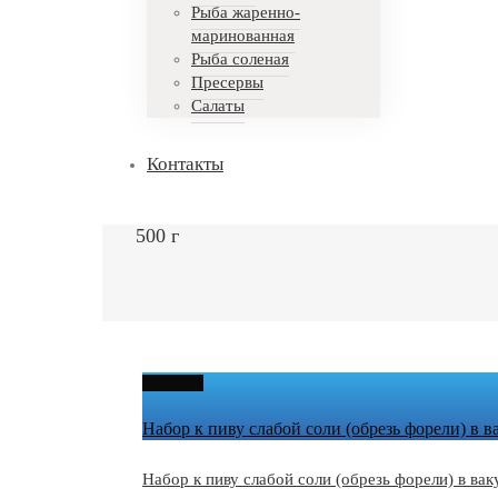
Рыба жаренно-
маринованная
Рыба соленая
Пресервы
Салаты
Контакты
500 г
Permalink
Набор к пиву слабой соли (обрезь форели) в 
Набор к пиву слабой соли (обрезь форели) в ва